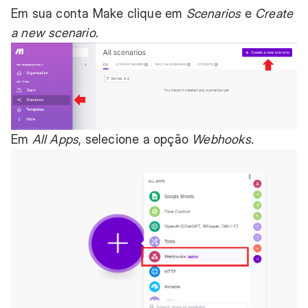
Em sua conta Make clique em
Scenarios
e
Create
a new scenario
.
Em
All Apps
, selecione a opção
Webhooks.