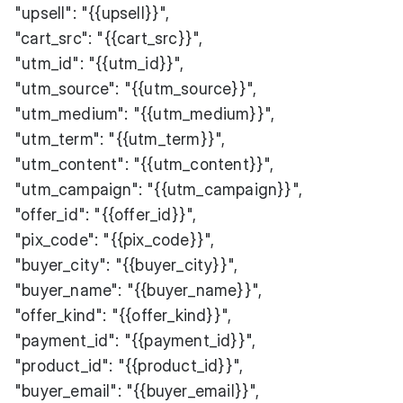
"upsell": "{{upsell}}",
"cart_src": "{{cart_src}}",
"utm_id": "{{utm_id}}",
"utm_source": "{{utm_source}}",
"utm_medium": "{{utm_medium}}",
"utm_term": "{{utm_term}}",
"utm_content": "{{utm_content}}",
"utm_campaign": "{{utm_campaign}}",
"offer_id": "{{offer_id}}",
"pix_code": "{{pix_code}}",
"buyer_city": "{{buyer_city}}",
"buyer_name": "{{buyer_name}}",
"offer_kind": "{{offer_kind}}",
"payment_id": "{{payment_id}}",
"product_id": "{{product_id}}",
"buyer_email": "{{buyer_email}}",